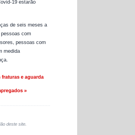
ovid-19 estarão
anças de seis meses a
, pessoas com
essores, pessoas com
em medida
nça.
 fraturas e aguarda
empregados »
ão deste site.