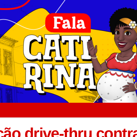
ão drive-thru contr