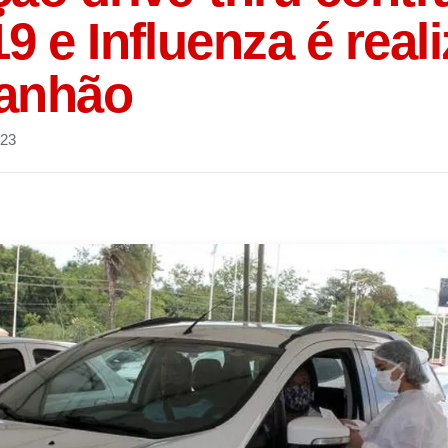
9 e Influenza é real
anhão
023