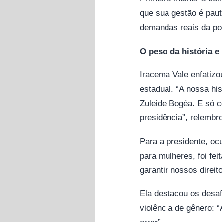
que sua gestão é paut
demandas reais da po
O peso da história e
Iracema Vale enfatizo
estadual. “A nossa hi
Zuleide Bogéa. E só c
presidência”, relembr
Para a presidente, ocu
para mulheres, foi fe
garantir nossos direit
Ela destacou os desaf
violência de gênero: 
errar”.