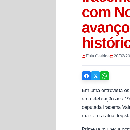
com Not
avanço
históri
Fala Catirina
20/02/2
Em uma entrevista esp
em celebração aos 19
deputada Iracema Vale
marcam a atual legisla
Primeira mulher a co