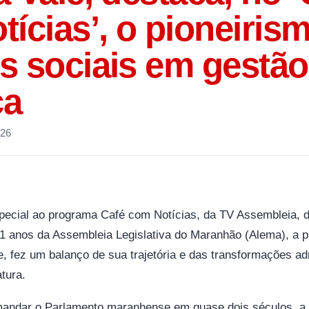
ícias’, o pioneiris
s sociais em gestão
ca
026
ecial ao programa Café com Notícias, da TV Assembleia, des
1 anos da Assembleia Legislativa do Maranhão (Alema), a p
, fez um balanço de sua trajetória e das transformações ad
tura.
mandar o Parlamento maranhense em quase dois séculos, a