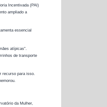
oria Incentivada (PAI)
ento ampliado a
ramenta essencial
mães atípicas”.
rrinhos de transporte
 recurso para isso.
omemorou.
vatório da Mulher,