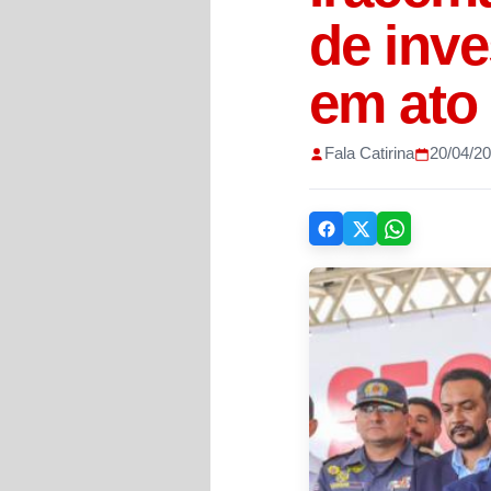
de inv
em ato 
Fala Catirina
20/04/2