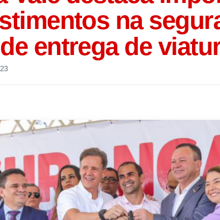
estimentos na segur
de entrega de viatu
023