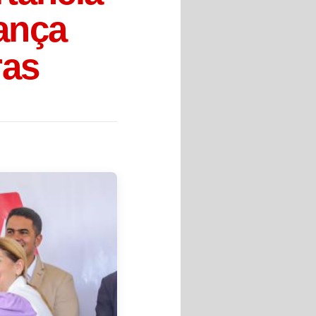
ança
ras