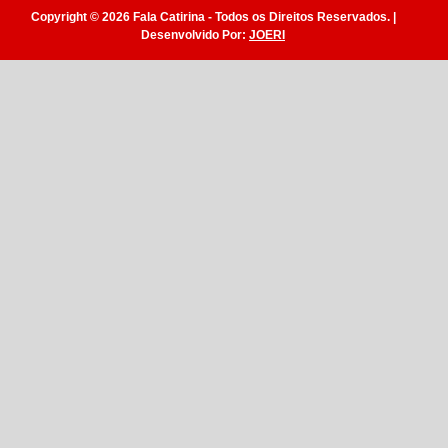
Copyright © 2026 Fala Catirina - Todos os Direitos Reservados. |
Desenvolvido Por:
JOERI