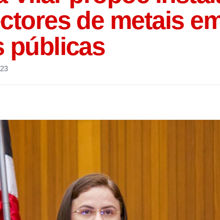
ectores de metais e
s públicas
023