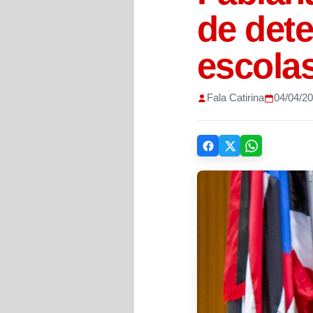
de det
escola
Fala Catirina
04/04/2