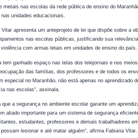
e metais nas escolas da rede pública de ensino do Maranhão,
a nas unidades educacionais.
 Vilar apresenta um anteprojeto de lei que dispõe sobre a ob
ipamentos nas escolas públicas, justificando sua relevânci
 violência com armas letais em unidades de ensino do país.
ia tem ganhado espaço nas telas dos telejornais e nos mei
reocupação das famílias, dos professores e de todos os env
em especial no Maranhão, não está apenas no aprendizado d
a nas escolas”, assinala.
 que a segurança no ambiente escolar garante um aprendiza
um aliado importante para um sistema de segurança eficiente
isitantes, estudantes, professores e demais trabalhadores 
 possam lesionar e até matar alguém”, afirma Fabiana Vilar.